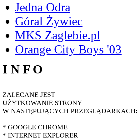
Jedna Odra
Góral Żywiec
MKS Zaglebie.pl
Orange City Boys '03
I N F O
ZALECANE JEST
UŻYTKOWANIE STRONY
W NASTĘPUJĄCYCH PRZEGLĄDARKACH:
* GOOGLE CHROME
* INTERNET EXPLORER