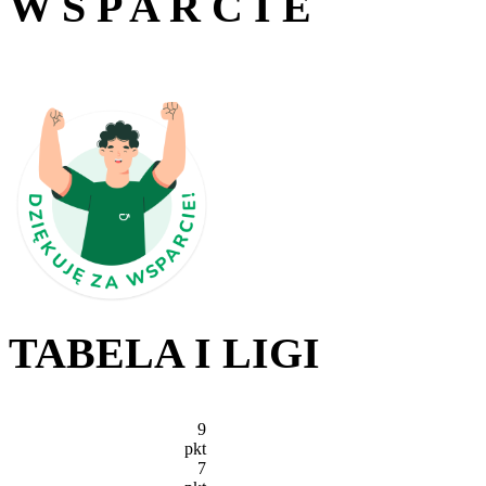
W S P A R C I E
TABELA I LIGI
9
pkt
7