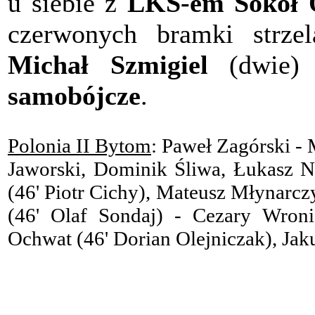
u siebie z
LKS-em Sokół O
czerwonych bramki strze
Michał Szmigiel
(dwie)
samobójcze
.
Polonia II Bytom
: Paweł Zagórski - 
Jaworski, Dominik Śliwa, Łukasz 
(46' Piotr Cichy), Mateusz Młynarcz
(46' Olaf Sondaj) - Cezary Wroni
Ochwat (46' Dorian Olejniczak), Jak