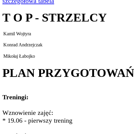
szczegółowa tabela
T O P - STRZELCY
Kamil Wojtyra
Konrad Andrzejczak
Mikołaj Łabojko
PLAN PRZYGOTOWA
Treningi:
Wznowienie zajęć:
* 19.06 - pierwszy trening