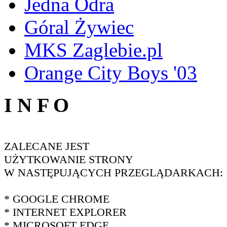
Jedna Odra
Góral Żywiec
MKS Zaglebie.pl
Orange City Boys '03
I N F O
ZALECANE JEST
UŻYTKOWANIE STRONY
W NASTĘPUJĄCYCH PRZEGLĄDARKACH:
* GOOGLE CHROME
* INTERNET EXPLORER
* MICROSOFT EDGE