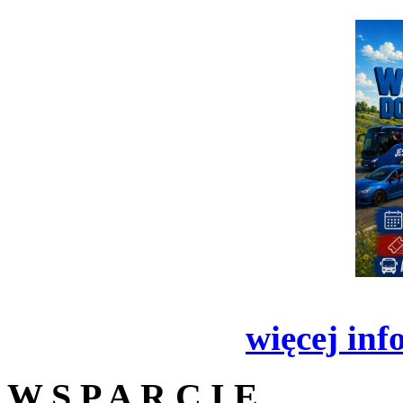
więcej inf
W S P A R C I E