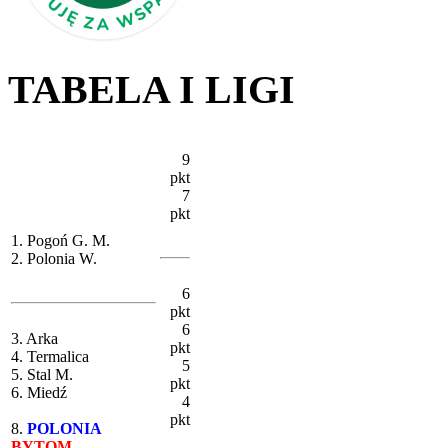
TABELA I LIGI
9
pkt
7
pkt
1. Pogoń G. M.
2. Polonia W.
6
pkt
6
3. Arka
pkt
4. Termalica
5
5. Stal M.
pkt
6. Miedź
4
pkt
8.
POLONIA
BYTOM