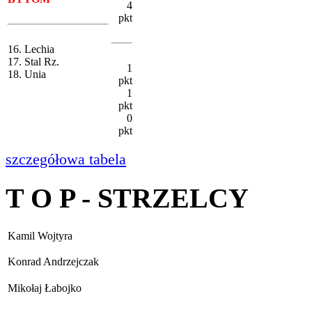
4
pkt
16. Lechia
17. Stal Rz.
1
18. Unia
pkt
1
pkt
0
pkt
szczegółowa tabela
T O P - STRZELCY
Kamil Wojtyra
Konrad Andrzejczak
Mikołaj Łabojko