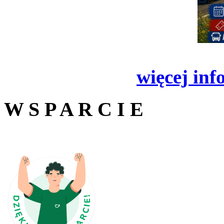
więcej inf
W S P A R C I E