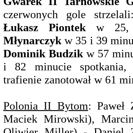
Gwarek II Tarnowskie G
czerwonych gole strzelal
Łukasz Piontek
w 25, 
Młynarczyk
w 35 i 39 minu
Dominik Budzik
w 57 minu
i 82 minucie spotkania,
trafienie zanotował w 61 m
Polonia II Bytom
: Paweł 
Maciek Mirowski), Marcin
Oliwier Miller) - Daniel Z