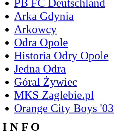
PB FC Deutschland
Arka Gdynia
Arkowcy
Odra Opole
Historia Odry Opole
Jedna Odra
Góral Żywiec
MKS Zaglebie.pl
Orange City Boys '03
I N F O