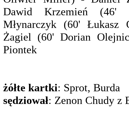
Dawid Krzemień (46' 
Młynarczyk (60' Łukasz O
Żagiel (60' Dorian Olejni
Piontek
żółte kartki
: Sprot, Burda
sędziował
: Zenon Chudy z 