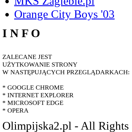
MKS Zaglebie.pl
Orange City Boys '03
I N F O
ZALECANE JEST
UŻYTKOWANIE STRONY
W NASTĘPUJĄCYCH PRZEGLĄDARKACH:
* GOOGLE CHROME
* INTERNET EXPLORER
* MICROSOFT EDGE
* OPERA
Olimpijska2.pl - All Right