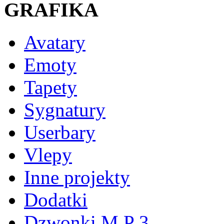
GRAFIKA
Avatary
Emoty
Tapety
Sygnatury
Userbary
Vlepy
Inne projekty
Dodatki
Dzwonki M P 3