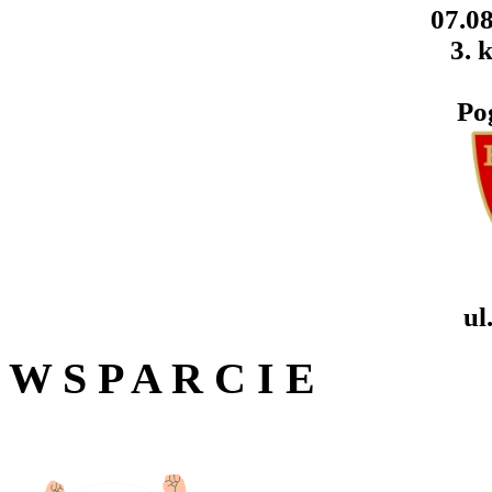
07.08
3. k
Po
ul
W S P A R C I E