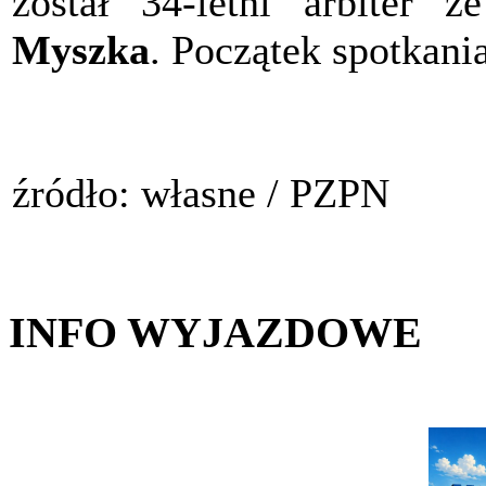
został 34-letni arbiter
Myszka
. Początek spotkani
źródło: własne / PZPN
INFO WYJAZDOWE