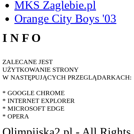
MKS Zaglebie.pl
Orange City Boys '03
I N F O
ZALECANE JEST
UŻYTKOWANIE STRONY
W NASTĘPUJĄCYCH PRZEGLĄDARKACH:
* GOOGLE CHROME
* INTERNET EXPLORER
* MICROSOFT EDGE
* OPERA
Olimpijska2.pl - All Right