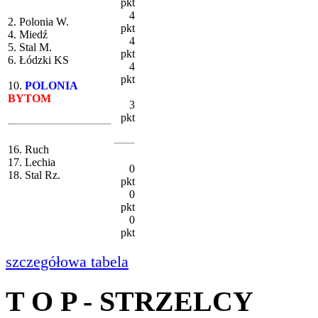
pkt
4
2. Polonia W.
pkt
4. Miedź
4
5. Stal M.
pkt
6. Łódzki KS
4
pkt
10.
POLONIA
BYTOM
3
pkt
16. Ruch
17. Lechia
0
18. Stal Rz.
pkt
0
pkt
0
pkt
szczegółowa tabela
T O P - STRZELCY