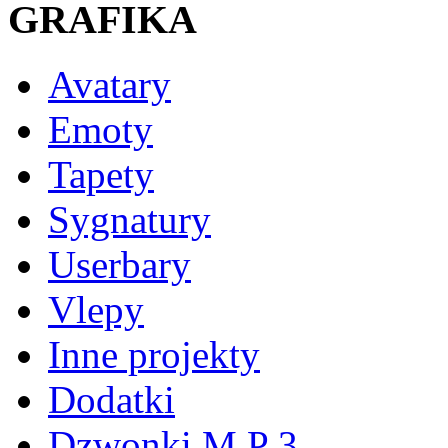
GRAFIKA
Avatary
Emoty
Tapety
Sygnatury
Userbary
Vlepy
Inne projekty
Dodatki
Dzwonki M P 3