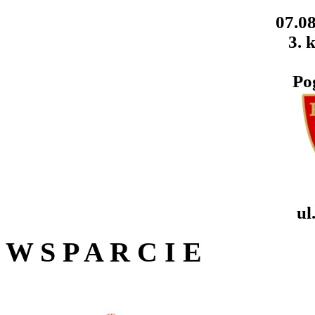
07.08
3. k
Po
ul
W S P A R C I E