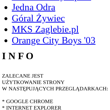
Jedna Odra
Góral Żywiec
MKS Zaglebie.pl
Orange City Boys '03
I N F O
ZALECANE JEST
UŻYTKOWANIE STRONY
W NASTĘPUJĄCYCH PRZEGLĄDARKACH:
* GOOGLE CHROME
* INTERNET EXPLORER