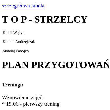
szczegółowa tabela
T O P - STRZELCY
Kamil Wojtyra
Konrad Andrzejczak
Mikołaj Łabojko
PLAN PRZYGOTOWA
Treningi:
Wznowienie zajęć:
* 19.06 - pierwszy trening