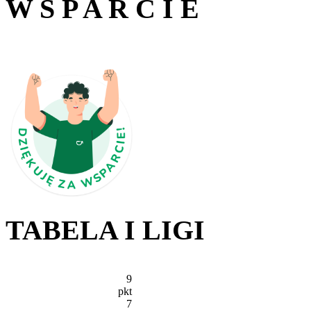
W S P A R C I E
TABELA I LIGI
9
pkt
7