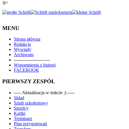
/p>
MENU
Strona główna
Redakcja
Wywiady
Archiwum
-------------------------
Wspomnienia z historii
FACEBOOK
PIERWSZY ZESPÓŁ
----- Aktualizacja w trakcie ;) -----
Skład
Sztab szkoleniowy
Strzelcy
Kartki
Terminarz
Plan przygotowań
Transfery