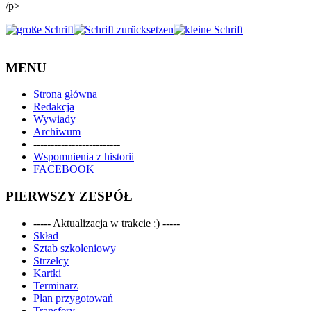
/p>
MENU
Strona główna
Redakcja
Wywiady
Archiwum
-------------------------
Wspomnienia z historii
FACEBOOK
PIERWSZY ZESPÓŁ
----- Aktualizacja w trakcie ;) -----
Skład
Sztab szkoleniowy
Strzelcy
Kartki
Terminarz
Plan przygotowań
Transfery