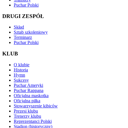
Puchar Polski
DRUGI ZESPÓŁ
Skład
Sztab szkoleniowy
Terminarz
Puchar Polski
KLUB
O klubie
Historia
Hymn
Sukcesy
Puchar Ameryki
Puchar Rappana
Oficjalna maskotka
Oficjalna piłka
Stowarzyszenie kibiców
Prezesi klubu
Trenerzy klubu
Reprezentanci Polski
Stadion (historyczny)