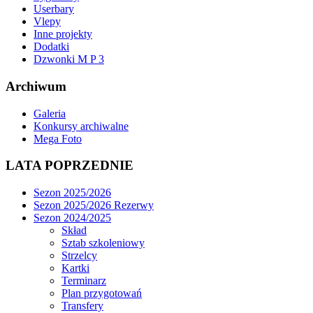
Userbary
Vlepy
Inne projekty
Dodatki
Dzwonki M P 3
Archiwum
Galeria
Konkursy archiwalne
Mega Foto
LATA POPRZEDNIE
Sezon 2025/2026
Sezon 2025/2026 Rezerwy
Sezon 2024/2025
Skład
Sztab szkoleniowy
Strzelcy
Kartki
Terminarz
Plan przygotowań
Transfery