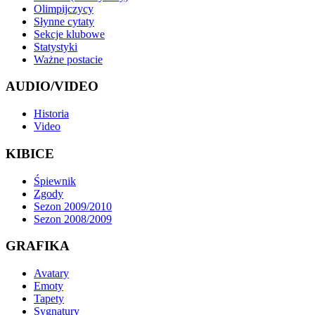
Olimpijczycy
Słynne cytaty
Sekcje klubowe
Statystyki
Ważne postacie
AUDIO/VIDEO
Historia
Video
KIBICE
Śpiewnik
Zgody
Sezon 2009/2010
Sezon 2008/2009
GRAFIKA
Avatary
Emoty
Tapety
Sygnatury