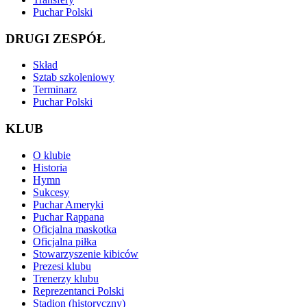
Puchar Polski
DRUGI ZESPÓŁ
Skład
Sztab szkoleniowy
Terminarz
Puchar Polski
KLUB
O klubie
Historia
Hymn
Sukcesy
Puchar Ameryki
Puchar Rappana
Oficjalna maskotka
Oficjalna piłka
Stowarzyszenie kibiców
Prezesi klubu
Trenerzy klubu
Reprezentanci Polski
Stadion (historyczny)