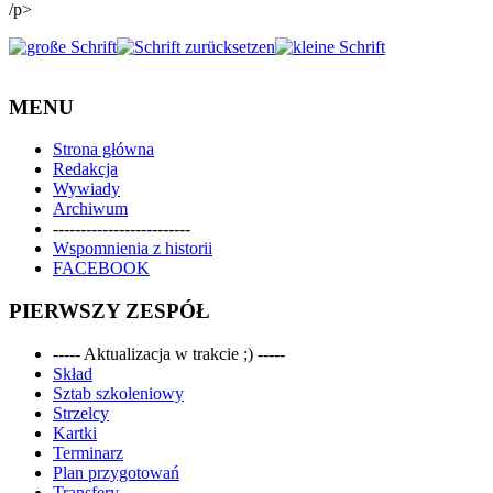
/p>
MENU
Strona główna
Redakcja
Wywiady
Archiwum
-------------------------
Wspomnienia z historii
FACEBOOK
PIERWSZY ZESPÓŁ
----- Aktualizacja w trakcie ;) -----
Skład
Sztab szkoleniowy
Strzelcy
Kartki
Terminarz
Plan przygotowań
Transfery