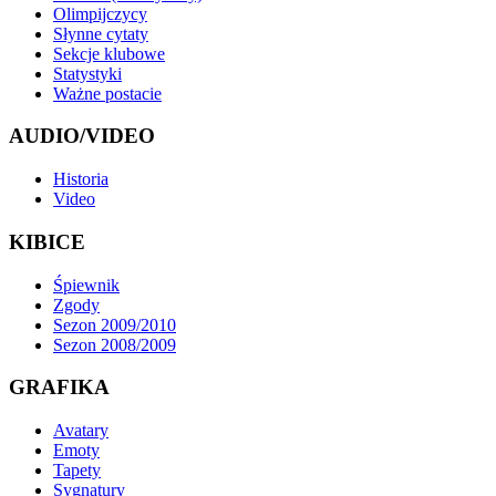
Olimpijczycy
Słynne cytaty
Sekcje klubowe
Statystyki
Ważne postacie
AUDIO/VIDEO
Historia
Video
KIBICE
Śpiewnik
Zgody
Sezon 2009/2010
Sezon 2008/2009
GRAFIKA
Avatary
Emoty
Tapety
Sygnatury