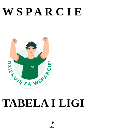
W S P A R C I E
TABELA I LIGI
6
pkt