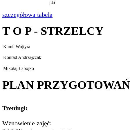
pkt
szczegółowa tabela
T O P - STRZELCY
Kamil Wojtyra
Konrad Andrzejczak
Mikołaj Łabojko
PLAN PRZYGOTOWA
Treningi:
Wznowienie zajęć: