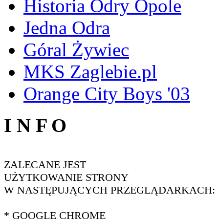
Historia Odry Opole
Jedna Odra
Góral Żywiec
MKS Zaglebie.pl
Orange City Boys '03
I N F O
ZALECANE JEST
UŻYTKOWANIE STRONY
W NASTĘPUJĄCYCH PRZEGLĄDARKACH:
* GOOGLE CHROME