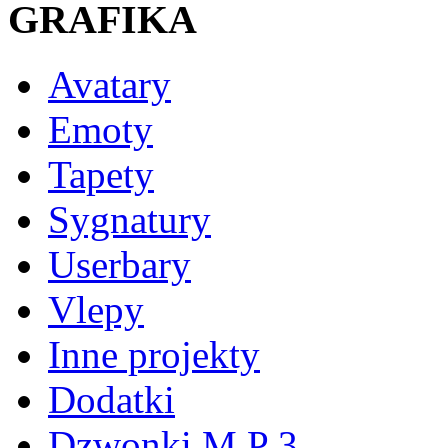
GRAFIKA
Avatary
Emoty
Tapety
Sygnatury
Userbary
Vlepy
Inne projekty
Dodatki
Dzwonki M P 3