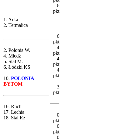
6
pkt
1. Arka
2. Termalica
6
pkt
4
2. Polonia W.
pkt
4. Miedź
4
5. Stal M.
pkt
6. Łódzki KS
4
pkt
10.
POLONIA
BYTOM
3
pkt
16. Ruch
17. Lechia
0
18. Stal Rz.
pkt
0
pkt
0