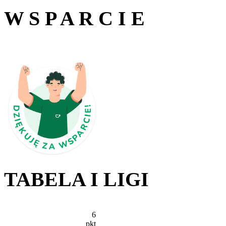
W S P A R C I E
TABELA I LIGI
6
pkt