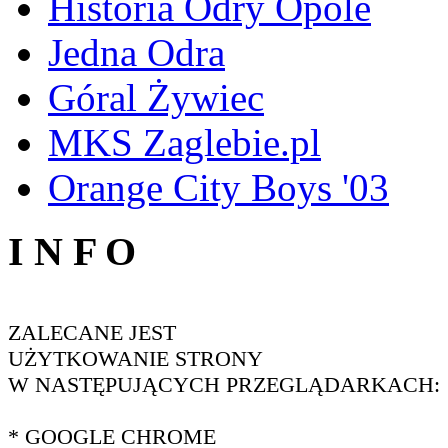
Historia Odry Opole
Jedna Odra
Góral Żywiec
MKS Zaglebie.pl
Orange City Boys '03
I N F O
ZALECANE JEST
UŻYTKOWANIE STRONY
W NASTĘPUJĄCYCH PRZEGLĄDARKACH:
* GOOGLE CHROME