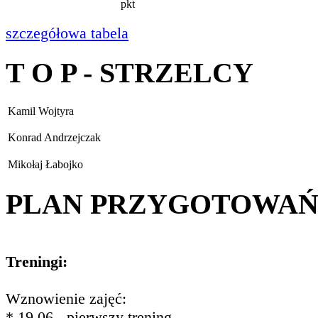
pkt
szczegółowa tabela
T O P - STRZELCY
Kamil Wojtyra
Konrad Andrzejczak
Mikołaj Łabojko
PLAN PRZYGOTOWA
Treningi:
Wznowienie zajęć:
* 19.06 - pierwszy trening