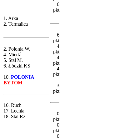
6
pkt
1. Arka
2. Termalica
6
pkt
4
2. Polonia W.
pkt
4. Miedź
4
5. Stal M.
pkt
6. Łódzki KS
4
pkt
10.
POLONIA
BYTOM
3
pkt
16. Ruch
17. Lechia
0
18. Stal Rz.
pkt
0
pkt
0