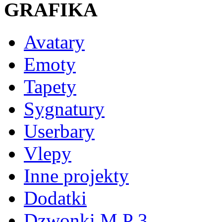
GRAFIKA
Avatary
Emoty
Tapety
Sygnatury
Userbary
Vlepy
Inne projekty
Dodatki
Dzwonki M P 3