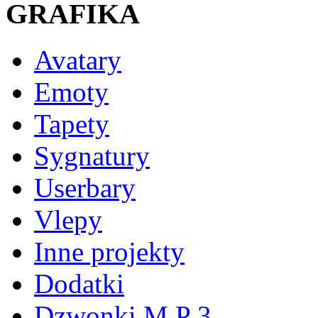
GRAFIKA
Avatary
Emoty
Tapety
Sygnatury
Userbary
Vlepy
Inne projekty
Dodatki
Dzwonki M P 3