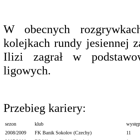
W obecnych rozgrywka
kolejkach rundy jesiennej 
Ilizi zagrał w podsta
ligowych.
Przebieg kariery:
sezon
klub
wystę
2008/2009
FK Banik Sokolov (Czechy)
11