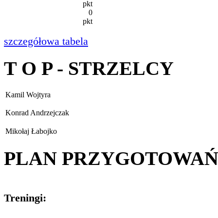
pkt
0
pkt
szczegółowa tabela
T O P - STRZELCY
Kamil Wojtyra
Konrad Andrzejczak
Mikołaj Łabojko
PLAN PRZYGOTOWA
Treningi: