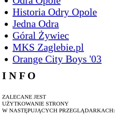
Odra Opole
Historia Odry Opole
Jedna Odra
Góral Żywiec
MKS Zaglebie.pl
Orange City Boys '03
I N F O
ZALECANE JEST
UŻYTKOWANIE STRONY
W NASTĘPUJĄCYCH PRZEGLĄDARKACH: