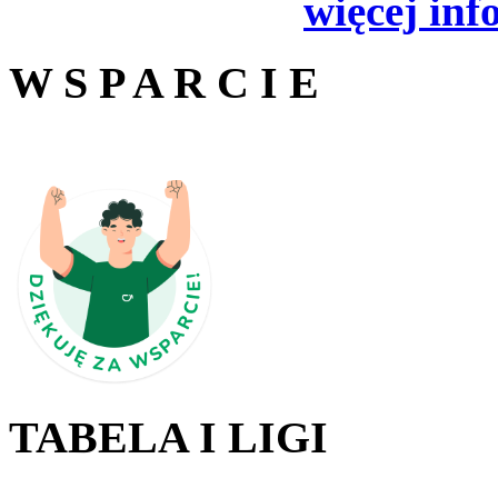
więcej inf
W S P A R C I E
TABELA I LIGI