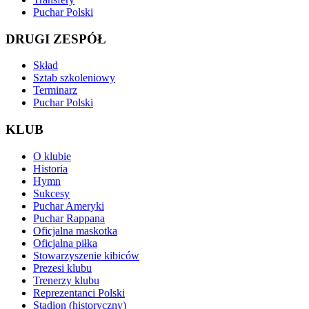
Puchar Polski
DRUGI ZESPÓŁ
Skład
Sztab szkoleniowy
Terminarz
Puchar Polski
KLUB
O klubie
Historia
Hymn
Sukcesy
Puchar Ameryki
Puchar Rappana
Oficjalna maskotka
Oficjalna piłka
Stowarzyszenie kibiców
Prezesi klubu
Trenerzy klubu
Reprezentanci Polski
Stadion (historyczny)