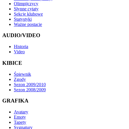
Olimpijczycy
Słynne cytaty
Sekcje klubowe
Statystyki
Ważne postacie
AUDIO/VIDEO
Historia
Video
KIBICE
Śpiewnik
Zgody
Sezon 2009/2010
Sezon 2008/2009
GRAFIKA
Avatary
Emoty
Tapety
Sygnatury