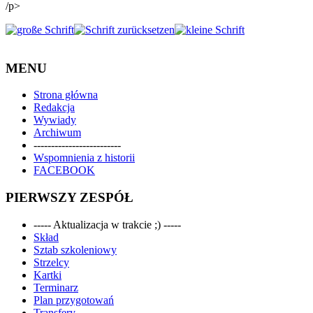
/p>
MENU
Strona główna
Redakcja
Wywiady
Archiwum
-------------------------
Wspomnienia z historii
FACEBOOK
PIERWSZY ZESPÓŁ
----- Aktualizacja w trakcie ;) -----
Skład
Sztab szkoleniowy
Strzelcy
Kartki
Terminarz
Plan przygotowań
Transfery