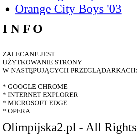
Orange City Boys '03
I N F O
ZALECANE JEST
UŻYTKOWANIE STRONY
W NASTĘPUJĄCYCH PRZEGLĄDARKACH:
* GOOGLE CHROME
* INTERNET EXPLORER
* MICROSOFT EDGE
* OPERA
Olimpijska2.pl - All Right