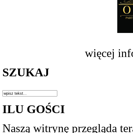
więcej in
SZUKAJ
ILU GOŚCI
Naszą witrynę przegląda te