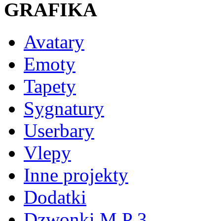
GRAFIKA
Avatary
Emoty
Tapety
Sygnatury
Userbary
Vlepy
Inne projekty
Dodatki
Dzwonki M P 3