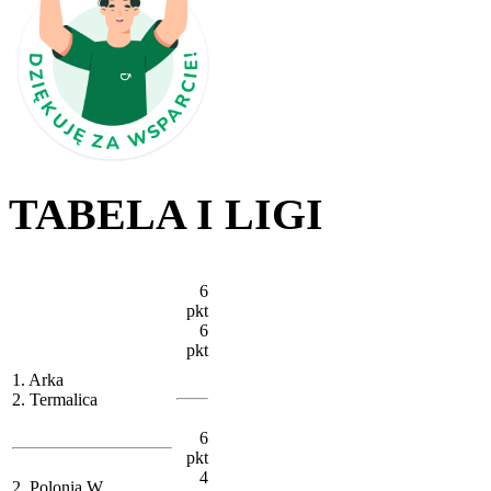
TABELA I LIGI
6
pkt
6
pkt
1. Arka
2. Termalica
6
pkt
4
2. Polonia W.