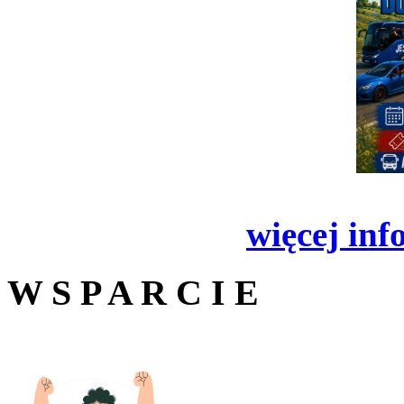
więcej inf
W S P A R C I E