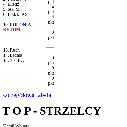
pkt
4. Miedź
4
5. Stal M.
pkt
6. Łódzki KS
4
pkt
10.
POLONIA
BYTOM
3
pkt
16. Ruch
17. Lechia
0
18. Stal Rz.
pkt
0
pkt
0
pkt
szczegółowa tabela
T O P - STRZELCY
Kamil Wojtyra