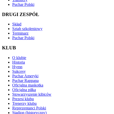
Puchar Polski
DRUGI ZESPÓŁ
Skład
Sztab szkoleniowy
Terminarz
Puchar Polski
KLUB
O klubie
Historia
Hymn
Sukcesy
Puchar Ameryki
Puchar Rappana
Oficjalna maskotka
Oficjalna piłka
Stowarzyszenie kibiców
Prezesi klubu
Trenerzy klubu
Reprezentanci Polski
Stadion (historyczny)