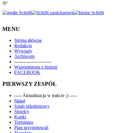
/p>
MENU
Strona główna
Redakcja
Wywiady
Archiwum
-------------------------
Wspomnienia z historii
FACEBOOK
PIERWSZY ZESPÓŁ
----- Aktualizacja w trakcie ;) -----
Skład
Sztab szkoleniowy
Strzelcy
Kartki
Terminarz
Plan przygotowań
Transfery