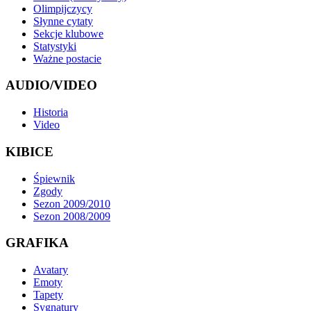
Olimpijczycy
Słynne cytaty
Sekcje klubowe
Statystyki
Ważne postacie
AUDIO/VIDEO
Historia
Video
KIBICE
Śpiewnik
Zgody
Sezon 2009/2010
Sezon 2008/2009
GRAFIKA
Avatary
Emoty
Tapety
Sygnatury