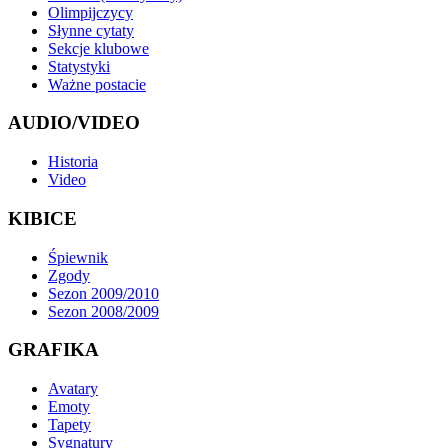
Olimpijczycy
Słynne cytaty
Sekcje klubowe
Statystyki
Ważne postacie
AUDIO/VIDEO
Historia
Video
KIBICE
Śpiewnik
Zgody
Sezon 2009/2010
Sezon 2008/2009
GRAFIKA
Avatary
Emoty
Tapety
Sygnatury