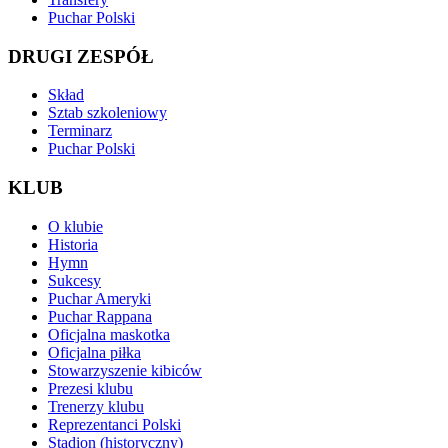
Puchar Polski
DRUGI ZESPÓŁ
Skład
Sztab szkoleniowy
Terminarz
Puchar Polski
KLUB
O klubie
Historia
Hymn
Sukcesy
Puchar Ameryki
Puchar Rappana
Oficjalna maskotka
Oficjalna piłka
Stowarzyszenie kibiców
Prezesi klubu
Trenerzy klubu
Reprezentanci Polski
Stadion (historyczny)