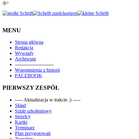
/p>
MENU
Strona główna
Redakcja
Wywiady
Archiwum
-------------------------
Wspomnienia z historii
FACEBOOK
PIERWSZY ZESPÓŁ
----- Aktualizacja w trakcie ;) -----
Skład
Sztab szkoleniowy
Strzelcy
Kartki
Terminarz
Plan przygotowań
Transfery