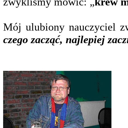
zwykliśmy mówić: „
krew 
Mój ulubiony nauczyciel z
czego zacząć, najlepiej zacz