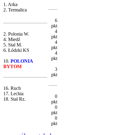
1. Arka
2. Termalica
6
pkt
4
2. Polonia W.
pkt
4. Miedź
4
5. Stal M.
pkt
6. Łódzki KS
4
pkt
10.
POLONIA
BYTOM
3
pkt
16. Ruch
17. Lechia
0
18. Stal Rz.
pkt
0
pkt
0
pkt