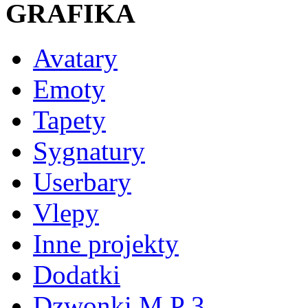
GRAFIKA
Avatary
Emoty
Tapety
Sygnatury
Userbary
Vlepy
Inne projekty
Dodatki
Dzwonki M P 3