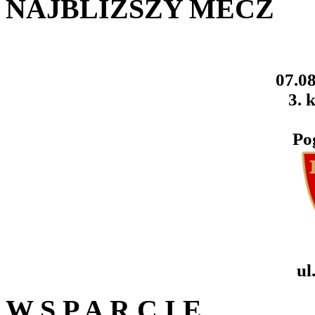
NAJBLIŻSZY MECZ
07.08
3. k
Po
ul
W S P A R C I E