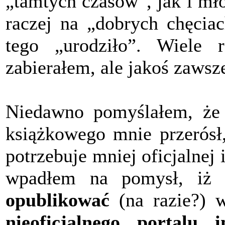
„tamtych czasów”, jak i mł
raczej na „dobrych chęciac
tego „urodziło”. Wiele 
zabierałem, ale jakoś zawsze
Niedawno pomyślałem, że
książkowego mnie przerósł
potrzebuje mniej oficjalnej
wpadłem na pomysł, iż
opublikować
(na razie?) w
nieoficjalnego portalu