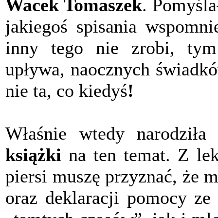
Wacek Tomaszek
. Pomyślał
jakiegoś spisania wspomni
inny tego nie zrobi, tym
upływa, naocznych świadków
nie ta, co kiedyś
!
Właśnie wtedy narodził
książki
na ten temat. Z le
piersi muszę przyznać, że 
oraz deklaracji pomocy ze 