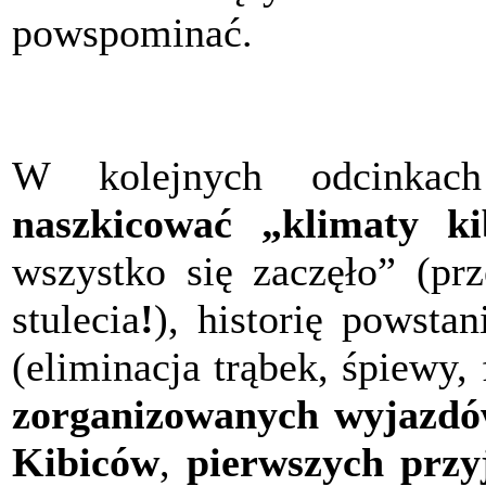
powspominać.
W kolejnych odcinka
naszkicować „klimaty ki
wszystko się zaczęło” (prz
stulecia
!
), historię powsta
(eliminacja trąbek, śpiewy, f
zorganizowanych wyjazd
Kibiców
,
pierwszych przy