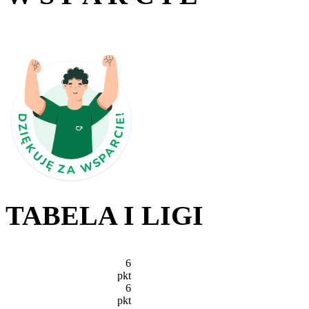
TABELA I LIGI
6
pkt
6
pkt