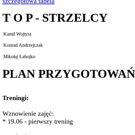
szczegółowa tabela
T O P - STRZELCY
Kamil Wojtyra
Konrad Andrzejczak
Mikołaj Łabojko
PLAN PRZYGOTOWA
Treningi:
Wznowienie zajęć:
* 19.06 - pierwszy trening