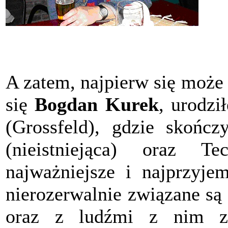
A zatem, najpierw się może
się
Bogdan Kurek
, urodz
(Grossfeld), gdzie skońc
(nieistniejąca) oraz T
najważniejsze i najprzyje
nierozerwalnie związane są
oraz z ludźmi z nim z