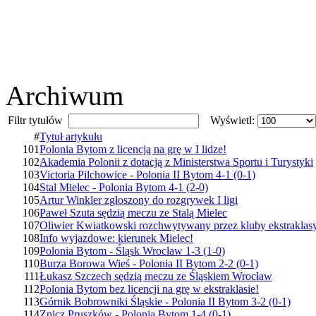
Archiwum
Filtr tytułów
Wyświetl:
#
Tytuł artykułu
101
Polonia Bytom z licencją na grę w I lidze!
102
Akademia Polonii z dotacją z Ministerstwa Sportu i Turystyki
103
Victoria Pilchowice - Polonia II Bytom 4-1 (0-1)
104
Stal Mielec - Polonia Bytom 4-1 (2-0)
105
Artur Winkler zgłoszony do rozgrywek I ligi
106
Paweł Szuta sędzią meczu ze Stalą Mielec
107
Oliwier Kwiatkowski rozchwytywany przez kluby ekstraklas
108
Info wyjazdowe: kierunek Mielec!
109
Polonia Bytom - Śląsk Wrocław 1-3 (1-0)
110
Burza Borowa Wieś - Polonia II Bytom 2-2 (0-1)
111
Łukasz Szczech sędzią meczu ze Śląskiem Wrocław
112
Polonia Bytom bez licencji na grę w ekstraklasie!
113
Górnik Bobrowniki Śląskie - Polonia II Bytom 3-2 (0-1)
114
Znicz Pruszków - Polonia Bytom 1-4 (0-1)