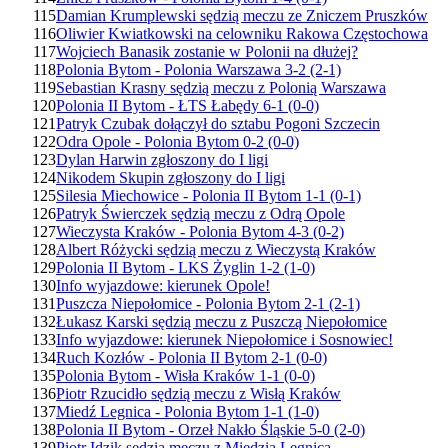
115
Damian Krumplewski sędzią meczu ze Zniczem Pruszków
116
Oliwier Kwiatkowski na celowniku Rakowa Częstochowa
117
Wojciech Banasik zostanie w Polonii na dłużej?
118
Polonia Bytom - Polonia Warszawa 3-2 (2-1)
119
Sebastian Krasny sędzią meczu z Polonią Warszawa
120
Polonia II Bytom - ŁTS Łabędy 6-1 (0-0)
121
Patryk Czubak dołączył do sztabu Pogoni Szczecin
122
Odra Opole - Polonia Bytom 0-2 (0-0)
123
Dylan Harwin zgłoszony do I ligi
124
Nikodem Skupin zgłoszony do I ligi
125
Silesia Miechowice - Polonia II Bytom 1-1 (0-1)
126
Patryk Świerczek sędzią meczu z Odrą Opole
127
Wieczysta Kraków - Polonia Bytom 4-3 (0-2)
128
Albert Różycki sędzią meczu z Wieczystą Kraków
129
Polonia II Bytom - LKS Żyglin 1-2 (1-0)
130
Info wyjazdowe: kierunek Opole!
131
Puszcza Niepołomice - Polonia Bytom 2-1 (2-1)
132
Łukasz Karski sędzią meczu z Puszczą Niepołomice
133
Info wyjazdowe: kierunek Niepołomice i Sosnowiec!
134
Ruch Kozłów - Polonia II Bytom 2-1 (0-0)
135
Polonia Bytom - Wisła Kraków 1-1 (0-0)
136
Piotr Rzucidło sędzią meczu z Wisłą Kraków
137
Miedź Legnica - Polonia Bytom 1-1 (1-0)
138
Polonia II Bytom - Orzeł Nakło Śląskie 5-0 (2-0)
139
Piotr Idzik sędzią meczu z Miedzią Legnica