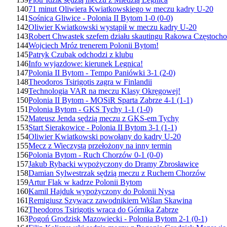
140
71 minut Oliwiera Kwiatkowskiego w meczu kadry U-20
141
Sośnica Gliwice - Polonia II Bytom 1-0 (0-0)
142
Oliwier Kwiatkowski wystąpił w meczu kadry U-20
143
Robert Chwastek szefem działu skautingu Rakowa Częstoch
144
Wojciech Mróz trenerem Polonii Bytom!
145
Patryk Czubak odchodzi z klubu
146
Info wyjazdowe: kierunek Legnica!
147
Polonia II Bytom - Tempo Paniówki 3-1 (2-0)
148
Theodoros Tsirigotis zagra w Finlandii
149
Technologia VAR na meczu Klasy Okręgowej!
150
Polonia II Bytom - MOSiR Sparta Zabrze 4-1 (1-1)
151
Polonia Bytom - GKS Tychy 1-1 (1-0)
152
Mateusz Jenda sędzią meczu z GKS-em Tychy
153
Start Sierakowice - Polonia II Bytom 3-1 (1-1)
154
Oliwier Kwiatkowski powołany do kadry U-20
155
Mecz z Wieczystą przełożony na inny termin
156
Polonia Bytom - Ruch Chorzów 0-1 (0-0)
157
Jakub Rybacki wypożyczony do Dramy Zbrosławice
158
Damian Sylwestrzak sędzią meczu z Ruchem Chorzów
159
Artur Flak w kadrze Polonii Bytom
160
Kamil Hajduk wypożyczony do Polonii Nysa
161
Remigiusz Szywacz zawodnikiem Wiślan Skawina
162
Theodoros Tsirigotis wraca do Górnika Zabrze
163
Pogoń Grodzisk Mazowiecki - Polonia Bytom 2-1 (0-1)