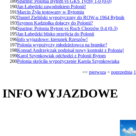
189
Sparing: Polonia Bytom vs GKS Tychy 1-0 (0-0)
190
Jan Łabędzki zawodnikiem Polonii!
191
Marcin Żyła testowany w Bytomiu
192
Daniel Zieliński wypożyczony do ROW-u 1964 Rybnik
193
Szymon Kądziołka dołączy do Polonii?
194
Sparing: Polonia Bytom vs Ruch Chorzów 0-4 (0-3)
195
Jan Łabędzki blisko przejścia do Polonii
196
Info wyjazdowe: kierunek Rzeszów!
197
Polonia wypożyczy młodzieżowca na bramkę?
198
Konrad Andrzejczak podpisał nowy kontrakt z Polonią!
199
Karol Szymkowiak odchodzi z Polonii Bytom
200
Polonia skróciła wypożyczenie Karola Szymkowiaka
<<
pierwsza
<
poprzednia
1
INFO WYJAZDOWE