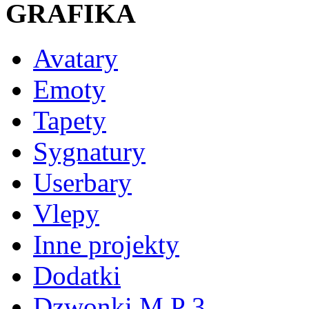
GRAFIKA
Avatary
Emoty
Tapety
Sygnatury
Userbary
Vlepy
Inne projekty
Dodatki
Dzwonki M P 3