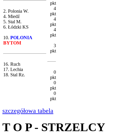
pkt
4
2. Polonia W.
pkt
4. Miedź
4
5. Stal M.
pkt
6. Łódzki KS
4
pkt
10.
POLONIA
BYTOM
3
pkt
16. Ruch
17. Lechia
0
18. Stal Rz.
pkt
0
pkt
0
pkt
szczegółowa tabela
T O P - STRZELCY