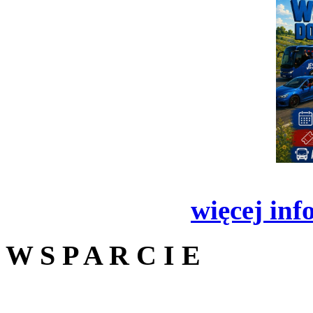
więcej inf
W S P A R C I E