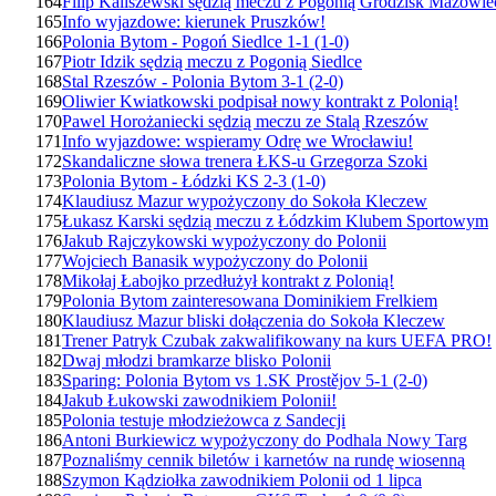
164
Filip Kaliszewski sędzią meczu z Pogonią Grodzisk Mazowie
165
Info wyjazdowe: kierunek Pruszków!
166
Polonia Bytom - Pogoń Siedlce 1-1 (1-0)
167
Piotr Idzik sędzią meczu z Pogonią Siedlce
168
Stal Rzeszów - Polonia Bytom 3-1 (2-0)
169
Oliwier Kwiatkowski podpisał nowy kontrakt z Polonią!
170
Pawel Horożaniecki sędzią meczu ze Stalą Rzeszów
171
Info wyjazdowe: wspieramy Odrę we Wrocławiu!
172
Skandaliczne słowa trenera ŁKS-u Grzegorza Szoki
173
Polonia Bytom - Łódzki KS 2-3 (1-0)
174
Klaudiusz Mazur wypożyczony do Sokoła Kleczew
175
Łukasz Karski sędzią meczu z Łódzkim Klubem Sportowym
176
Jakub Rajczykowski wypożyczony do Polonii
177
Wojciech Banasik wypożyczony do Polonii
178
Mikołaj Łabojko przedłużył kontrakt z Polonią!
179
Polonia Bytom zainteresowana Dominikiem Frelkiem
180
Klaudiusz Mazur bliski dołączenia do Sokoła Kleczew
181
Trener Patryk Czubak zakwalifikowany na kurs UEFA PRO!
182
Dwaj młodzi bramkarze blisko Polonii
183
Sparing: Polonia Bytom vs 1.SK Prostějov 5-1 (2-0)
184
Jakub Łukowski zawodnikiem Polonii!
185
Polonia testuje młodzieżowca z Sandecji
186
Antoni Burkiewicz wypożyczony do Podhala Nowy Targ
187
Poznaliśmy cennik biletów i karnetów na rundę wiosenną
188
Szymon Kądziołka zawodnikiem Polonii od 1 lipca