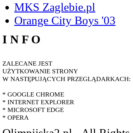
MKS Zaglebie.pl
Orange City Boys '03
I N F O
ZALECANE JEST
UŻYTKOWANIE STRONY
W NASTĘPUJĄCYCH PRZEGLĄDARKACH:
* GOOGLE CHROME
* INTERNET EXPLORER
* MICROSOFT EDGE
* OPERA
Olimpijska2.pl - All Right