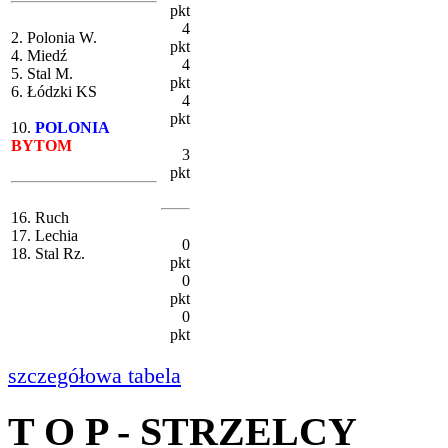
pkt
4
2. Polonia W.
pkt
4. Miedź
4
5. Stal M.
pkt
6. Łódzki KS
4
pkt
10.
POLONIA
BYTOM
3
pkt
16. Ruch
17. Lechia
0
18. Stal Rz.
pkt
0
pkt
0
pkt
szczegółowa tabela
T O P - STRZELCY