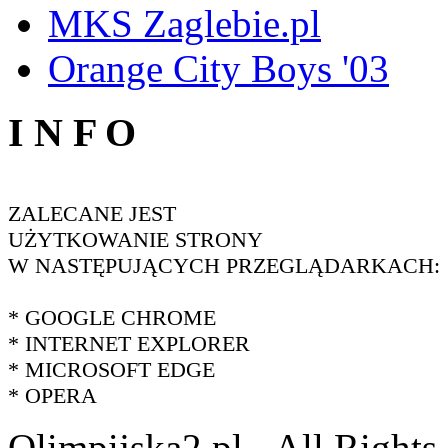
MKS Zaglebie.pl
Orange City Boys '03
I N F O
ZALECANE JEST
UŻYTKOWANIE STRONY
W NASTĘPUJĄCYCH PRZEGLĄDARKACH:
* GOOGLE CHROME
* INTERNET EXPLORER
* MICROSOFT EDGE
* OPERA
Olimpijska2.pl - All Right