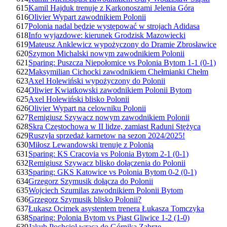
615
Kamil Hajduk trenuje z Karkonoszami Jelenia Góra
616
Olivier Wypart zawodnikiem Polonii
617
Polonia nadal będzie występować w strojach Adidasa
618
Info wyjazdowe: kierunek Grodzisk Mazowiecki
619
Mateusz Anklewicz wypożyczony do Dramie Zbrosławice
620
Szymon Michalski nowym zawodnikiem Polonii
621
Sparing: Puszcza Niepołomice vs Polonia Bytom 1-1 (0-1)
622
Maksymilian Cichocki zawodnikiem Chełmianki Chełm
623
Axel Holewiński wypożyczony do Polonii
624
Oliwier Kwiatkowski zawodnikiem Polonii Bytom
625
Axel Holewiński blisko Polonii
626
Olivier Wypart na celowniku Polonii
627
Remigiusz Szywacz nowym zawodnikiem Polonii
628
Skra Częstochowa w II lidze, zamiast Raduni Stężyca
629
Ruszyła sprzedaż karnetow na sezon 2024/2025!
630
Miłosz Lewandowski trenuje z Polonią
631
Sparing: KS Cracovia vs Polonia Bytom 2-1 (0-1)
632
Remigiusz Szywacz blisko dołączenia do Polonii
633
Sparing: GKS Katowice vs Polonia Bytom 0-2 (0-1)
634
Grzegorz Szymusik dołącza do Polonii
635
Wojciech Szumilas zawodnikiem Polonii Bytom
636
Grzegorz Szymusik blisko Polonii?
637
Łukasz Ocimek asystentem trenera Łukasza Tomczyka
638
Sparing: Polonia Bytom vs Piast Gliwice 1-2 (1-0)
639
Jakub Pochcioł wraca do Górnika Zabrze