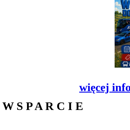
więcej inf
W S P A R C I E