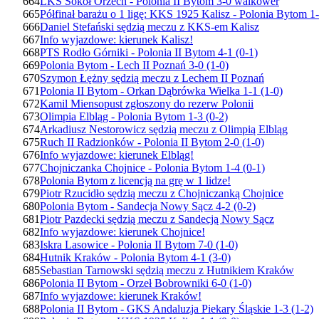
664
LKS Sokół Orzech - Polonia II Bytom 3-0 walkower
665
Półfinał barażu o 1 ligę: KKS 1925 Kalisz - Polonia Bytom 1-
666
Daniel Stefański sędzią meczu z KKS-em Kalisz
667
Info wyjazdowe: kierunek Kalisz!
668
PTS Rodło Górniki - Polonia II Bytom 4-1 (0-1)
669
Polonia Bytom - Lech II Poznań 3-0 (1-0)
670
Szymon Łężny sędzią meczu z Lechem II Poznań
671
Polonia II Bytom - Orkan Dąbrówka Wielka 1-1 (1-0)
672
Kamil Miensopust zgłoszony do rezerw Polonii
673
Olimpia Elbląg - Polonia Bytom 1-3 (0-2)
674
Arkadiusz Nestorowicz sędzią meczu z Olimpią Elbląg
675
Ruch II Radzionków - Polonia II Bytom 2-0 (1-0)
676
Info wyjazdowe: kierunek Elbląg!
677
Chojniczanka Chojnice - Polonia Bytom 1-4 (0-1)
678
Polonia Bytom z licencją na grę w 1 lidze!
679
Piotr Rzucidło sędzią meczu z Chojniczanką Chojnice
680
Polonia Bytom - Sandecja Nowy Sącz 4-2 (0-2)
681
Piotr Pazdecki sędzią meczu z Sandecją Nowy Sącz
682
Info wyjazdowe: kierunek Chojnice!
683
Iskra Lasowice - Polonia II Bytom 7-0 (1-0)
684
Hutnik Kraków - Polonia Bytom 4-1 (3-0)
685
Sebastian Tarnowski sędzią meczu z Hutnikiem Kraków
686
Polonia II Bytom - Orzeł Bobrowniki 6-0 (1-0)
687
Info wyjazdowe: kierunek Kraków!
688
Polonia II Bytom - GKS Andaluzja Piekary Śląskie 1-3 (1-2)