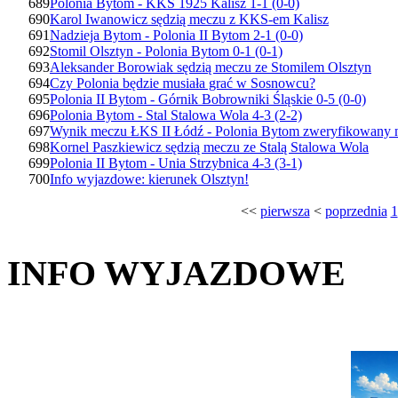
689
Polonia Bytom - KKS 1925 Kalisz 1-1 (0-0)
690
Karol Iwanowicz sędzią meczu z KKS-em Kalisz
691
Nadzieja Bytom - Polonia II Bytom 2-1 (0-0)
692
Stomil Olsztyn - Polonia Bytom 0-1 (0-1)
693
Aleksander Borowiak sędzią meczu ze Stomilem Olsztyn
694
Czy Polonia będzie musiała grać w Sosnowcu?
695
Polonia II Bytom - Górnik Bobrowniki Śląskie 0-5 (0-0)
696
Polonia Bytom - Stal Stalowa Wola 4-3 (2-2)
697
Wynik meczu ŁKS II Łódź - Polonia Bytom zweryfikowany 
698
Kornel Paszkiewicz sędzią meczu ze Stalą Stalowa Wola
699
Polonia II Bytom - Unia Strzybnica 4-3 (3-1)
700
Info wyjazdowe: kierunek Olsztyn!
<<
pierwsza
<
poprzednia
1
INFO WYJAZDOWE