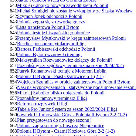
640
Mikołaj Łabojko nowym zawodnikiem Polonii!
641
Michał Szmigiel nie zostanie wykupiony ze Śląska Wrocław
642
Szymon Jopek odchodzi z Polonii
643
Polonia żegna się z czwórką graczy
644
Lista transferowa Polonii Bytom
645
Polonia testuje hiszpańskiego obrońcę
646
Przemysław Mystkowski w kręgu zainteresowań Polonii
647
Betclic sponsorem tytularnym II ligi
648
Bartosz Farbiszewski odchodzi z Polonii
649
Polonia Bytom wznowiła treningi
650
Maksymilian Rozwandowicz dołączy do Polonii?
651
Poznaliśmy szczegółowy terminarz na sezon 2024/2025
652
Patryk Romanowski trenuje z Motorem Lublin
653
Polonia II Bytom - Piast Ożarowice 6-1 (2-1)
654
Wojciech Szumilas w orbicie zainteresowań Polonii Bytom
655
Nasi na wypożyczeniach - statystyczne podsumowanie sezon
656
Mikolaj Łabojko blisko dołączenia do Polonii
657
Poznaliśmy ramowy terminarz II ligi
658
Reforma rozgrywek II ligi
659
Tabela Pro Junior System za sezon 2023/2024 II ligi
660
Gwarek II Tarnowskie Góry - Polonia II Bytom 2-2 (1-2)
661
Plan przygotowań do nowego sezonu!
662
Polonia zagra sparing z Puszczą Niepołomice
663
Polonia II Bytom - Czarni Kozłowa Góra 2-2 (1-2)