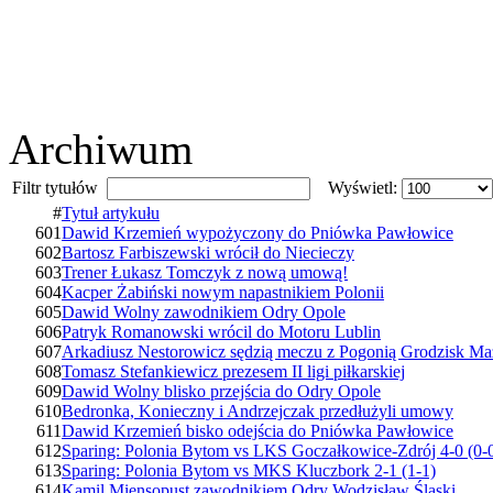
Archiwum
Filtr tytułów
Wyświetl:
#
Tytuł artykułu
601
Dawid Krzemień wypożyczony do Pniówka Pawłowice
602
Bartosz Farbiszewski wrócił do Niecieczy
603
Trener Łukasz Tomczyk z nową umową!
604
Kacper Żabiński nowym napastnikiem Polonii
605
Dawid Wolny zawodnikiem Odry Opole
606
Patryk Romanowski wrócil do Motoru Lublin
607
Arkadiusz Nestorowicz sędzią meczu z Pogonią Grodzisk Ma
608
Tomasz Stefankiewicz prezesem II ligi piłkarskiej
609
Dawid Wolny blisko przejścia do Odry Opole
610
Bedronka, Konieczny i Andrzejczak przedłużyli umowy
611
Dawid Krzemień bisko odejścia do Pniówka Pawłowice
612
Sparing: Polonia Bytom vs LKS Goczałkowice-Zdrój 4-0 (0-
613
Sparing: Polonia Bytom vs MKS Kluczbork 2-1 (1-1)
614
Kamil Miensopust zawodnikiem Odry Wodzisław Śląski