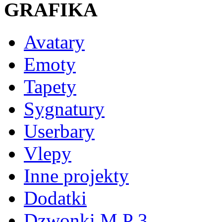
GRAFIKA
Avatary
Emoty
Tapety
Sygnatury
Userbary
Vlepy
Inne projekty
Dodatki
Dzwonki M P 3