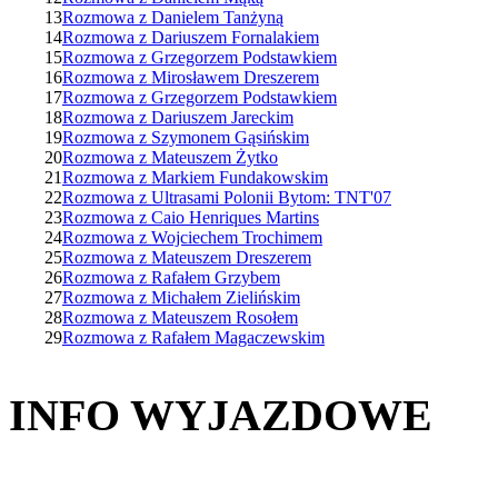
13
Rozmowa z Danielem Tanżyną
14
Rozmowa z Dariuszem Fornalakiem
15
Rozmowa z Grzegorzem Podstawkiem
16
Rozmowa z Mirosławem Dreszerem
17
Rozmowa z Grzegorzem Podstawkiem
18
Rozmowa z Dariuszem Jareckim
19
Rozmowa z Szymonem Gąsińskim
20
Rozmowa z Mateuszem Żytko
21
Rozmowa z Markiem Fundakowskim
22
Rozmowa z Ultrasami Polonii Bytom: TNT'07
23
Rozmowa z Caio Henriques Martins
24
Rozmowa z Wojciechem Trochimem
25
Rozmowa z Mateuszem Dreszerem
26
Rozmowa z Rafałem Grzybem
27
Rozmowa z Michałem Zielińskim
28
Rozmowa z Mateuszem Rosołem
29
Rozmowa z Rafałem Magaczewskim
INFO WYJAZDOWE