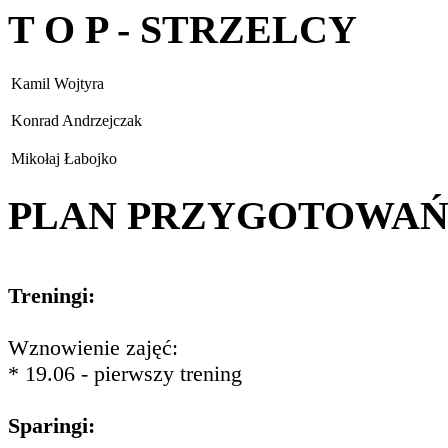
T O P - STRZELCY
Kamil Wojtyra
Konrad Andrzejczak
Mikołaj Łabojko
PLAN PRZYGOTOWA
Treningi:
Wznowienie zajęć:
* 19.06 - pierwszy trening
Sparingi: