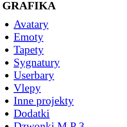
GRAFIKA
Avatary
Emoty
Tapety
Sygnatury
Userbary
Vlepy
Inne projekty
Dodatki
Dzwonki M P 3