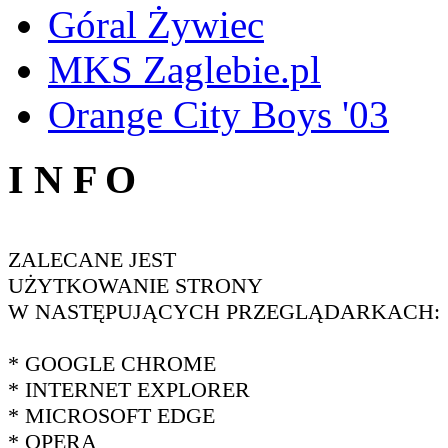
Góral Żywiec
MKS Zaglebie.pl
Orange City Boys '03
I N F O
ZALECANE JEST
UŻYTKOWANIE STRONY
W NASTĘPUJĄCYCH PRZEGLĄDARKACH:
* GOOGLE CHROME
* INTERNET EXPLORER
* MICROSOFT EDGE
* OPERA