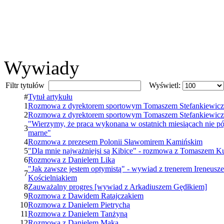
Wywiady
Filtr tytułów
Wyświetl:
#
Tytuł artykułu
1
Rozmowa z dyrektorem sportowym Tomaszem Stefankiewic
2
Rozmowa z dyrektorem sportowym Tomaszem Stefankiewic
"Wierzymy, że praca wykonana w ostatnich miesiącach nie pó
3
marne"
4
Rozmowa z prezesem Polonii Sławomirem Kamińskim
5
"Dla mnie najważniejsi są Kibice" - rozmowa z Tomaszem K
6
Rozmowa z Danielem Lika
"Jak zawsze jestem optymistą" - wywiad z trenerem Ireneusz
7
Kościelniakiem
8
Zauważalny progres [wywiad z Arkadiuszem Gędłkiem]
9
Rozmowa z Dawidem Ratajczakiem
10
Rozmowa z Danielem Pietrychą
11
Rozmowa z Danielem Tanżyną
12
Rozmowa z Danielem Mąką