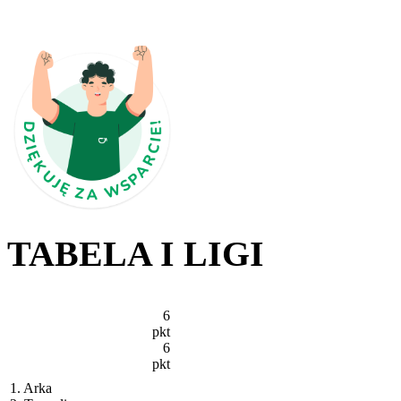
TABELA I LIGI
6
pkt
6
pkt
1. Arka