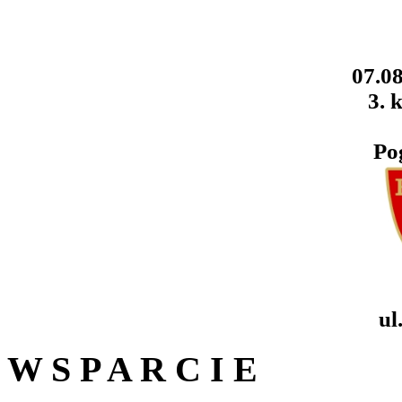
07.08
3. k
Po
ul
W S P A R C I E