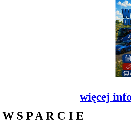
więcej inf
W S P A R C I E