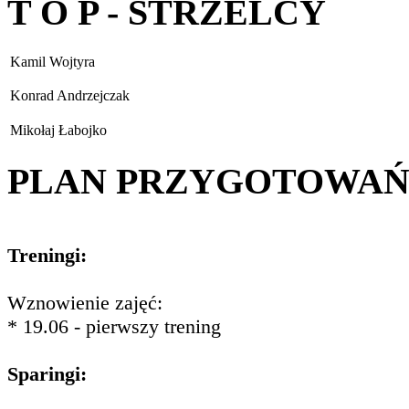
T O P - STRZELCY
Kamil Wojtyra
Konrad Andrzejczak
Mikołaj Łabojko
PLAN PRZYGOTOWA
Treningi:
Wznowienie zajęć:
* 19.06 - pierwszy trening
Sparingi: