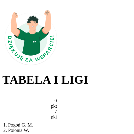
TABELA I LIGI
9
pkt
7
pkt
1. Pogoń G. M.
2. Polonia W.