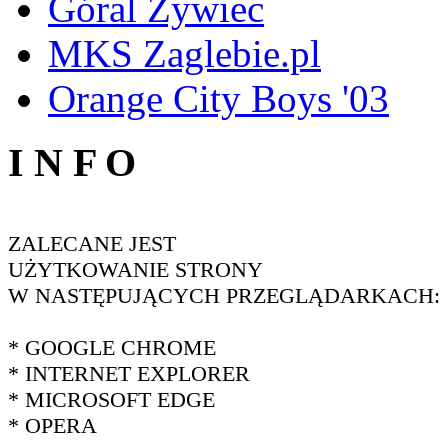
Góral Żywiec
MKS Zaglebie.pl
Orange City Boys '03
I N F O
ZALECANE JEST
UŻYTKOWANIE STRONY
W NASTĘPUJĄCYCH PRZEGLĄDARKACH:
* GOOGLE CHROME
* INTERNET EXPLORER
* MICROSOFT EDGE
* OPERA