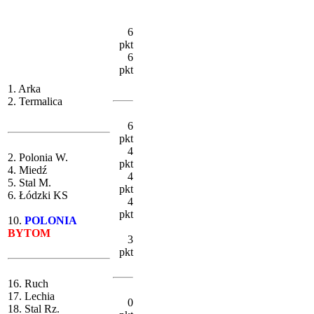
6
pkt
6
pkt
1. Arka
2. Termalica
6
pkt
4
2. Polonia W.
pkt
4. Miedź
4
5. Stal M.
pkt
6. Łódzki KS
4
pkt
10.
POLONIA
BYTOM
3
pkt
16. Ruch
17. Lechia
0
18. Stal Rz.