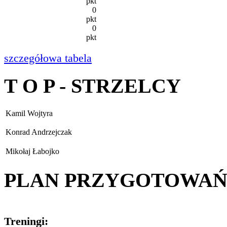
pkt
0
pkt
0
pkt
szczegółowa tabela
T O P - STRZELCY
Kamil Wojtyra
Konrad Andrzejczak
Mikołaj Łabojko
PLAN PRZYGOTOWA
Treningi: