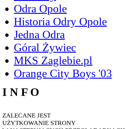
Odra Opole
Historia Odry Opole
Jedna Odra
Góral Żywiec
MKS Zaglebie.pl
Orange City Boys '03
I N F O
ZALECANE JEST
UŻYTKOWANIE STRONY