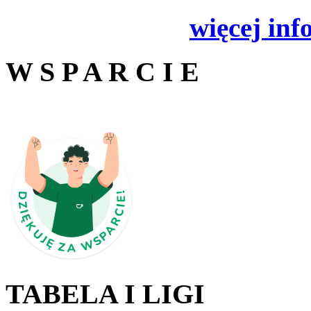
więcej inf
W S P A R C I E
TABELA I LIGI