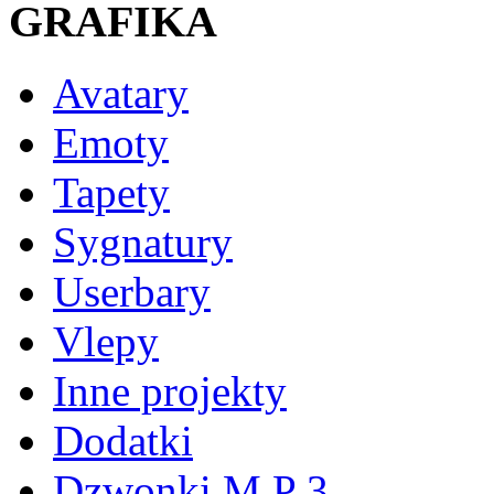
GRAFIKA
Avatary
Emoty
Tapety
Sygnatury
Userbary
Vlepy
Inne projekty
Dodatki
Dzwonki M P 3