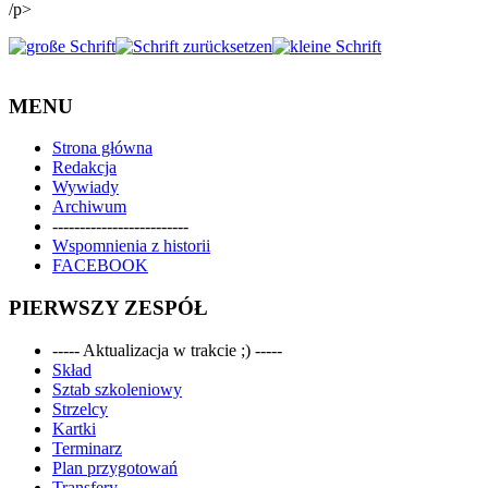
/p>
MENU
Strona główna
Redakcja
Wywiady
Archiwum
-------------------------
Wspomnienia z historii
FACEBOOK
PIERWSZY ZESPÓŁ
----- Aktualizacja w trakcie ;) -----
Skład
Sztab szkoleniowy
Strzelcy
Kartki
Terminarz
Plan przygotowań
Transfery