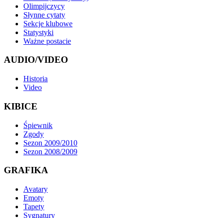
Olimpijczycy
Słynne cytaty
Sekcje klubowe
Statystyki
Ważne postacie
AUDIO/VIDEO
Historia
Video
KIBICE
Śpiewnik
Zgody
Sezon 2009/2010
Sezon 2008/2009
GRAFIKA
Avatary
Emoty
Tapety
Sygnatury