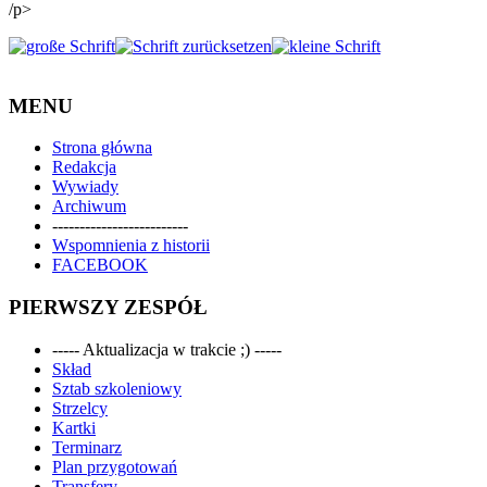
/p>
MENU
Strona główna
Redakcja
Wywiady
Archiwum
-------------------------
Wspomnienia z historii
FACEBOOK
PIERWSZY ZESPÓŁ
----- Aktualizacja w trakcie ;) -----
Skład
Sztab szkoleniowy
Strzelcy
Kartki
Terminarz
Plan przygotowań
Transfery