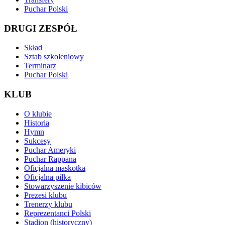
Puchar Polski
DRUGI ZESPÓŁ
Skład
Sztab szkoleniowy
Terminarz
Puchar Polski
KLUB
O klubie
Historia
Hymn
Sukcesy
Puchar Ameryki
Puchar Rappana
Oficjalna maskotka
Oficjalna piłka
Stowarzyszenie kibiców
Prezesi klubu
Trenerzy klubu
Reprezentanci Polski
Stadion (historyczny)