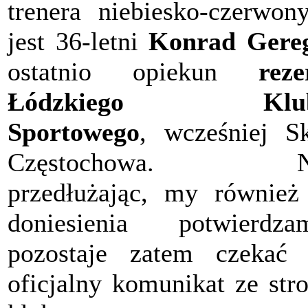
trenera niebiesko-czerwon
jest 36-letni
Konrad Gere
ostatnio opiekun
rez
Łódzkiego Klu
Sportowego
, wcześniej S
Częstochowa. N
przedłużając, my również
doniesienia potwierdza
pozostaje zatem czekać
oficjalny komunikat ze str