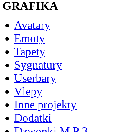
GRAFIKA
Avatary
Emoty
Tapety
Sygnatury
Userbary
Vlepy
Inne projekty
Dodatki
Dzwonki M P 3