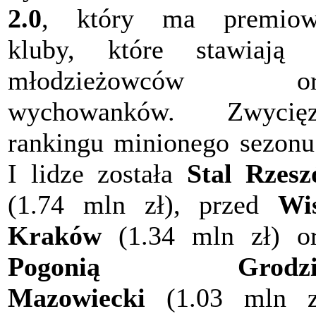
2.0
, który ma premiow
kluby, które stawiają 
młodzieżowców or
wychowanków. Zwycięz
rankingu minionego sezon
I lidze została
Stal Rzes
(1.74 mln zł), przed
Wi
Kraków
(1.34 mln zł) o
Pogonią Grodzi
Mazowiecki
(1.03 mln zł