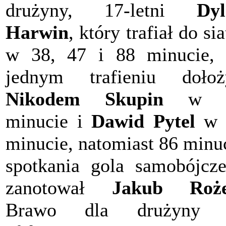
drużyny, 17-letni
Dy
Harwin
, który trafiał do sia
w 38, 47 i 88 minucie,
jednym trafieniu dołoż
Nikodem Skupin
w 5
minucie i
Dawid Pytel
w 
minucie, natomiast 86 minu
spotkania gola samobójcz
zanotował
Jakub Roż
Brawo dla drużyny 