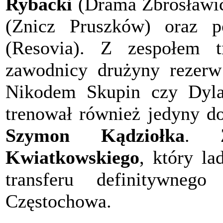
Rybacki
(Drama Zbrosławic
(Znicz Pruszków) oraz
(Resovia). Z zespołem t
zawodnicy drużyny rezerw:
Nikodem Skupin czy Dyla
trenował również jedyny do
Szymon Kądziołka
. Z
Kwiatkowskiego
, który l
transferu definitywneg
Częstochowa.