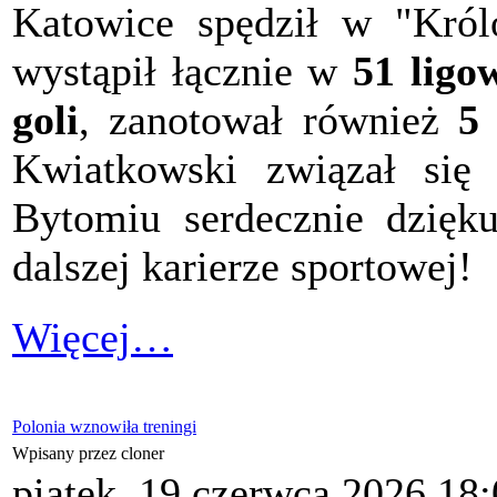
Katowice spędził w "Królo
wystąpił łącznie w
51 ligo
goli
, zanotował również
5 
Kwiatkowski związał się
Bytomiu serdecznie dzię
dalszej karierze sportowej!
Więcej…
Polonia wznowiła treningi
Wpisany przez cloner
piątek, 19 czerwca 2026 18