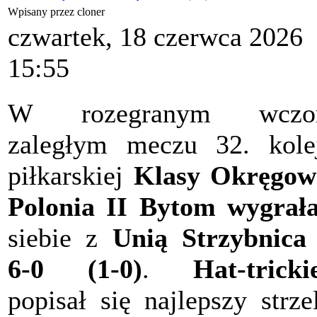
Wpisany przez cloner
czwartek, 18 czerwca 2026
15:55
W rozegranym wczor
zaległym meczu 32. kole
piłkarskiej
Klasy Okręgow
Polonia II Bytom wygrał
siebie z
Unią Strzybnica
6-0 (1-0)
.
Hat-trick
popisał się najlepszy strze